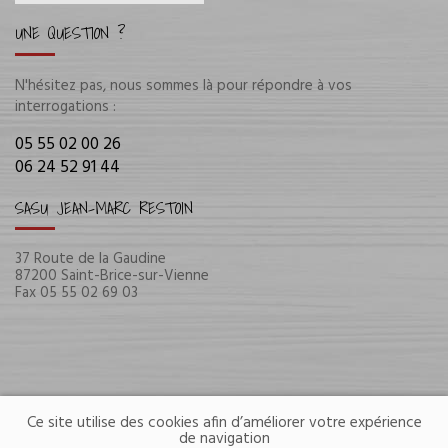
UNE QUESTION ?
N'hésitez pas, nous sommes là pour répondre à vos
interrogations :
05 55 02 00 26
06 24 52 91 44
SASU JEAN-MARC RESTOIN
37 Route de la Gaudine
87200 Saint-Brice-sur-Vienne
Fax 05 55 02 69 03
Ce site utilise des cookies afin d’améliorer votre expérience
de navigation